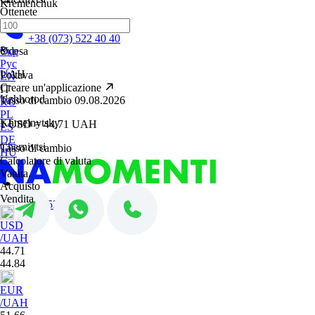
Kremenchuk
Ottenete
Lviv
+38 (073) 522 40 40
₴
Odesa
Укр
Рус
UAH
Poltava
EN
Creare un'applicazione
IT
Uzhhorod
Tasso di cambio 09.08.2026
RO
PL
Khmelnytsky
1 USD = 44,71 UAH
ES
DE
Chernivtsi
Tasso di cambio
HU
Calcolatore di valuta
Valuta.
Acquisto
Vendita
+38 (073) 522 40 40
USD
/UAH
44.71
44.84
EUR
/UAH