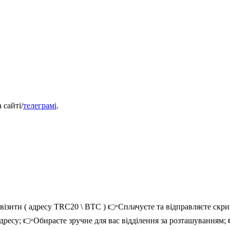
 сайті/
телеграмі
.
зити ( адресу TRC20 \ BTC ) 👉Сплачуєте та відправляєте скри
ресу; 👉Обираєте зручне для вас відділення за розташуванням; 