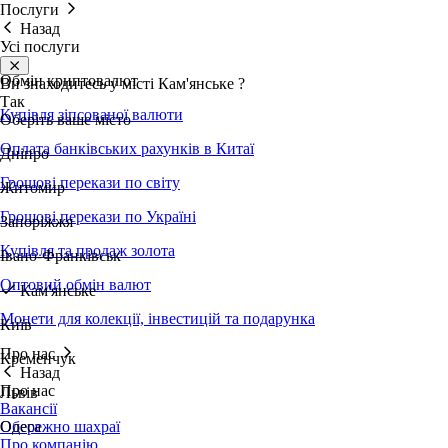
Послуги
Назад
Усі послуги
Обмін криптовалют
Ви знаходитесь у місті
Кам'янське
?
Так
Купівля зіпсованої валюти
Оберіть ваше місто
Оплата банківських рахунків в Китаї
Дніпро
Грошові перекази по світу
Житомир
Грошові перекази по Україні
Запоріжжя
Купівля та продаж золота
Івано-Франківськ
Оптовий обмін валют
Кам'янське
Монети для колекції, інвестицій та подарунка
Київ
Про нас
Кременчук
Назад
Про нас
Львів
Вакансії
Обережно шахраї
Одеса
Про компанію