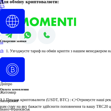
Для обміну криптовалюти:
PL
ES
sh
DE
HU
no
nă
i
Створення заявки
ol
ch
Узгоджуєте тариф на обмін крипти з нашим менеджером на
ar
Кам'янське
Дніпро
Оплата замовлення
Житомир
2.1 Продаж криптовалюти (USDT, BTC) : 👉Отримуєте наші рекві
Запоріжжя
нам суму на яку бажаєте здійснити поповнення та вашу TRC20 ад
Івано-Франківськ