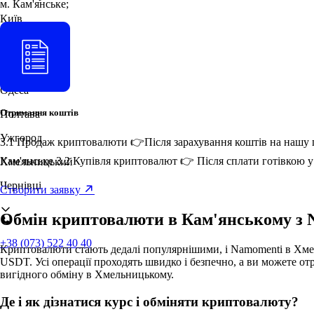
м. Кам'янське;
Київ
Кременчук
Львів
Одеса
Отримання коштів
Полтава
Ужгород
3.1 Продаж криптовалюти 👉Після зарахування коштів на нашу га
Кам'янське 3.2 Купівля криптовалют 👉 Після сплати готівкою у
Хмельницький
Чернівці
Створити заявку
Обмін криптовалюти в Кам'янському з Na
+38 (073) 522 40 40
Криптовалюти стають дедалі популярнішими, і Namomenti в Хмел
USDT. Усі операції проходять швидко і безпечно, а ви можете от
вигідного обміну в Хмельницькому.
Де і як дізнатися курс і обміняти криптовалюту?